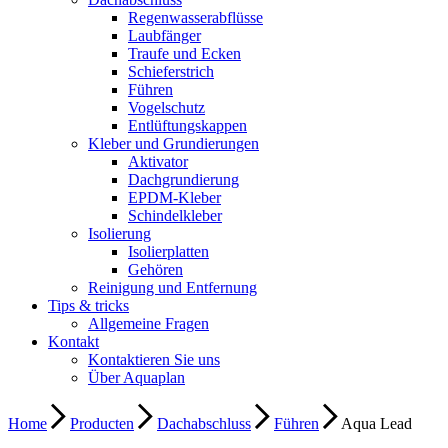
Regenwasserabflüsse
Laubfänger
Traufe und Ecken
Schieferstrich
Führen
Vogelschutz
Entlüftungskappen
Kleber und Grundierungen
Aktivator
Dachgrundierung
EPDM-Kleber
Schindelkleber
Isolierung
Isolierplatten
Gehören
Reinigung und Entfernung
Tips & tricks
Allgemeine Fragen
Kontakt
Kontaktieren Sie uns
Über Aquaplan
Home
Producten
Dachabschluss
Führen
Aqua Lead