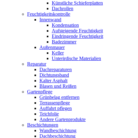
Künstliche Schieferplatten
Dachrollen
Feuchtigkeitskontrolle
Innenwand
Kondensation
Aufsteigende Feuchtigkeit
Eindringende Feuchtigkeit
Badezimmer
Außenmauer
Keller
Unterirdische Materialien
Reparatur
Dachreparaturen
Dichtungsband
Kalter Asphalt
Blasen und Reißen
Gartenpflege
Grünbelag entfernen
Terrassenpflege
Auffahrt pflegen
Teichfolie
Andere Gartenprodukte
Beschichtungen
Wandbeschichtung
Dachbeschichtung