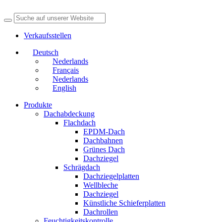
Verkaufsstellen
Deutsch
Nederlands
Français
Nederlands
English
Produkte
Dachabdeckung
Flachdach
EPDM-Dach
Dachbahnen
Grünes Dach
Dachziegel
Schrägdach
Dachziegelplatten
Wellbleche
Dachziegel
Künstliche Schieferplatten
Dachrollen
Feuchtigkeitskontrolle