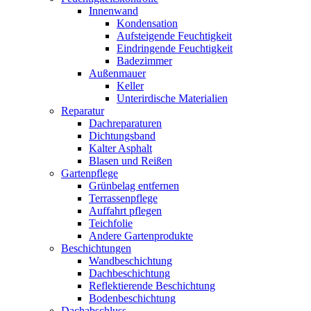
Innenwand
Kondensation
Aufsteigende Feuchtigkeit
Eindringende Feuchtigkeit
Badezimmer
Außenmauer
Keller
Unterirdische Materialien
Reparatur
Dachreparaturen
Dichtungsband
Kalter Asphalt
Blasen und Reißen
Gartenpflege
Grünbelag entfernen
Terrassenpflege
Auffahrt pflegen
Teichfolie
Andere Gartenprodukte
Beschichtungen
Wandbeschichtung
Dachbeschichtung
Reflektierende Beschichtung
Bodenbeschichtung
Dachabschluss