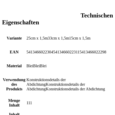
Technischen
Eigenschaften
Variante
25cm x 1,5m
33cm x 1,5m
15cm x 1,5m
EAN
5413466022304
5413466022311
5413466022298
Material
Blei
Blei
Blei
Verwendung
Konstruktionsdetails der
des
Abdichtung
Konstruktionsdetails der
Produkts
Abdichtung
Konstruktionsdetails der Abdichtung
Menge
1
1
1
Inhalt
Inhalt