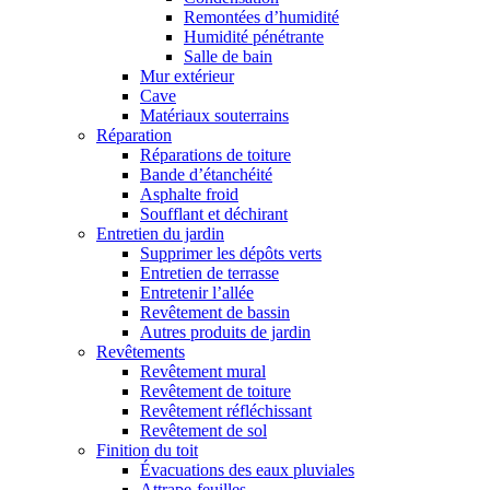
Remontées d’humidité
Humidité pénétrante
Salle de bain
Mur extérieur
Cave
Matériaux souterrains
Réparation
Réparations de toiture
Bande d’étanchéité
Asphalte froid
Soufflant et déchirant
Entretien du jardin
Supprimer les dépôts verts
Entretien de terrasse
Entretenir l’allée
Revêtement de bassin
Autres produits de jardin
Revêtements
Revêtement mural
Revêtement de toiture
Revêtement réfléchissant
Revêtement de sol
Finition du toit
Évacuations des eaux pluviales
Attrape-feuilles