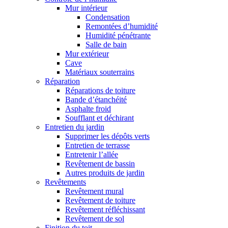
Mur intérieur
Condensation
Remontées d’humidité
Humidité pénétrante
Salle de bain
Mur extérieur
Cave
Matériaux souterrains
Réparation
Réparations de toiture
Bande d’étanchéité
Asphalte froid
Soufflant et déchirant
Entretien du jardin
Supprimer les dépôts verts
Entretien de terrasse
Entretenir l’allée
Revêtement de bassin
Autres produits de jardin
Revêtements
Revêtement mural
Revêtement de toiture
Revêtement réfléchissant
Revêtement de sol
Finition du toit