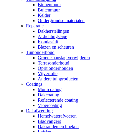
Binnenmuur
Buitenmuur
Kelder
Ondergrondse materialen
Reparatie
Dakherstellingen
Afdichtingstape
Koudasfalt
Blazen en scheuren
Tuinonderhoud
Groene aanslag verwijderen
Terrasonderhoud
Oprit onderhouden
Vijverfolie
Andere tuinproducten
Coatings
Muurcoating
Dakcoating
Reflecterende coating
Vloercoating
Dakafwerking
Hemelwaterafvoeren
Bladvangers
Dakranden en hoeken
Leislag