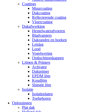
Coatings
Muurcoating
Dakcoating
Reflecterende coating
Vloercoating
Dakafwerking
Hemelwaterafvoeren
Bladvangers
Dakranden en hoeken
Leislag
Lood
Vogelwering
Ontluchtingskappen
Lijmen & Primers
Activator
Dakprimer
EPDM lijm
Koudlijm
Shingle lijm
Isolatie
Isolatieplaten
Toebehoren
Oplossingen
Plat dak
Hellend dak