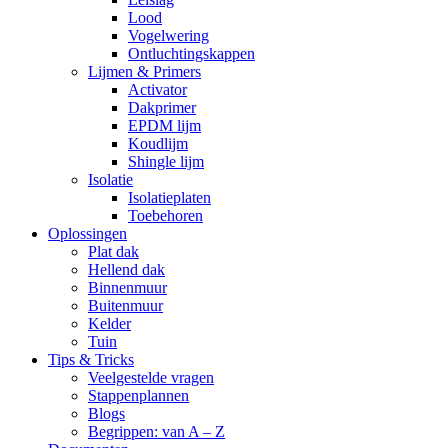
Lood
Vogelwering
Ontluchtingskappen
Lijmen & Primers
Activator
Dakprimer
EPDM lijm
Koudlijm
Shingle lijm
Isolatie
Isolatieplaten
Toebehoren
Oplossingen
Plat dak
Hellend dak
Binnenmuur
Buitenmuur
Kelder
Tuin
Tips & Tricks
Veelgestelde vragen
Stappenplannen
Blogs
Begrippen: van A – Z