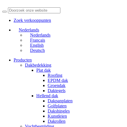
Zoek verkooppunten
Nederlands
Nederlands
Français
English
Deutsch
Producten
Dakbedekking
Plat dak
Roofing
EPDM dak
Groendak
Daktegels
Hellend dak
Dakpanplaten
Golfplaten
Dakshingles
Kunstleien
Dakrollen
Vochtbestrijding