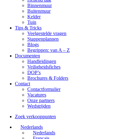
Binnenmuur
Buitenmuur
Kelder
Tuin
Tips & Tricks
Veelgestelde vragen
Stappenplannen
Blogs
Begrippen: van A – Z
Documenten
Handleidingen
Veiligheidsfiches
DOP’s
Brochures & Folders
Contact
Contactformulier
Vacatures
Onze partners
Wedstrijden
Zoek verkooppunten
Nederlands
Nederlands
Français