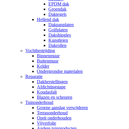
EPDM dak
Groendak
Daktegels
Hellend dak
Dakpanplaten
Golfplaten
Dakshingles
Kunstleien
Dakrollen
Vochtbestrijding
Binnenmuur
Buitenmuur
Kelder
Ondergrondse materialen
Reparatie
Dakherstellingen
Afdichtingstape
Koudasfalt
Blazen en scheuren
Tuinonderhoud
Groene aanslag verwijderen
Terrasonderhoud
Oprit onderhouden
Vijverfolie
Andere tuinproducten