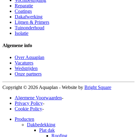
Vochtbestrijding
Reparatie
Coatings
Dakafwerking
Lijmen & Primers
Tuinonderhoud
Isolatie
Algemene info
Over Aquaplan
Vacatures
Wedstrijden
Onze partners
Copyright © 2026 Aquaplan
-
Website by
Bright Square
Algemene Voorwaarden
-
Privacy Policy
-
Cookie Policy
-
Producten
Dakbedekking
Plat dak
Roofing