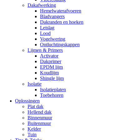
Dakafwerking
Hemelwaterafvoeren
Bladvangers
Dakranden en hoeken
Leislag
Lood
Vogelwering
Ontluchtingskappen
Lijmen & Primers
Activator
Dakprimer
EPDM lijm
Koudlijm
Shingle lijm
Isolatie
Isolatieplaten
Toebehoren
Oplossingen
Plat dak
Hellend dak
Binnenmuur
Buitenmuur
Kelder
Tuin