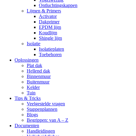
Ontluchtingskappen
Lijmen & Primers
Activator
Dakprimer
EPDM lijm
Koudlijm
Shingle lijm
Isolatie
Isolatieplaten
Toebehoren
Oplossingen
Plat dak
Hellend dak
Binnenmuur
Buitenmuur
Kelder
Tuin
Tips & Tricks
Veelgestelde vragen
Stappenplannen
Blogs
Begrippen: van A – Z
Documenten
Handleidingen