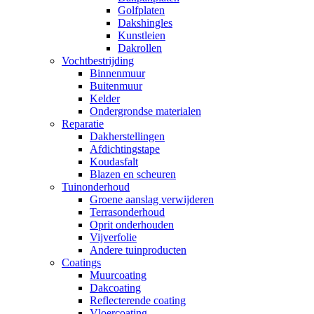
Golfplaten
Dakshingles
Kunstleien
Dakrollen
Vochtbestrijding
Binnenmuur
Buitenmuur
Kelder
Ondergrondse materialen
Reparatie
Dakherstellingen
Afdichtingstape
Koudasfalt
Blazen en scheuren
Tuinonderhoud
Groene aanslag verwijderen
Terrasonderhoud
Oprit onderhouden
Vijverfolie
Andere tuinproducten
Coatings
Muurcoating
Dakcoating
Reflecterende coating
Vloercoating