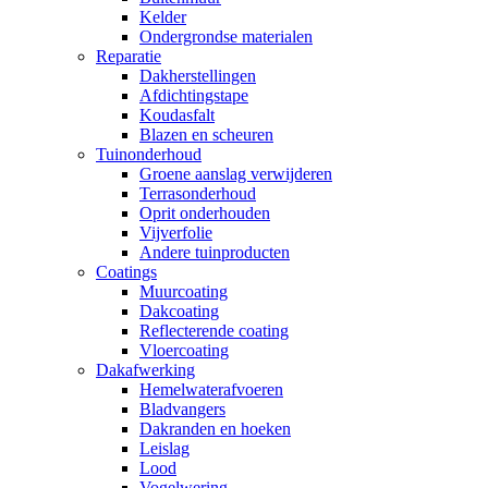
Kelder
Ondergrondse materialen
Reparatie
Dakherstellingen
Afdichtingstape
Koudasfalt
Blazen en scheuren
Tuinonderhoud
Groene aanslag verwijderen
Terrasonderhoud
Oprit onderhouden
Vijverfolie
Andere tuinproducten
Coatings
Muurcoating
Dakcoating
Reflecterende coating
Vloercoating
Dakafwerking
Hemelwaterafvoeren
Bladvangers
Dakranden en hoeken
Leislag
Lood
Vogelwering