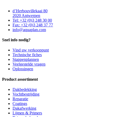
d’Herbouvillekaai 80
2020 Antwerpen
Tel: +32 (0)3 248 30 00
Fax: +32 (0)3 248 37 77
info@aquaplan.com
Snel info nodig?
Vind uw verkooppunt
Technische fiches
Stappenplannen
Veelgestelde vragen
Oplossingen
Product assortiment
Dakbedekking
Vochtbestrijding
Reparatie
Coatings
Dakafwerking
Lijmen & Primers