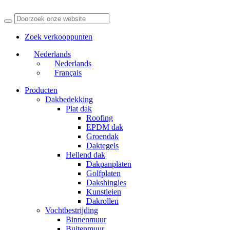
Zoek verkooppunten
Nederlands
Nederlands
Français
Producten
Dakbedekking
Plat dak
Roofing
EPDM dak
Groendak
Daktegels
Hellend dak
Dakpanplaten
Golfplaten
Dakshingles
Kunstleien
Dakrollen
Vochtbestrijding
Binnenmuur
Buitenmuur