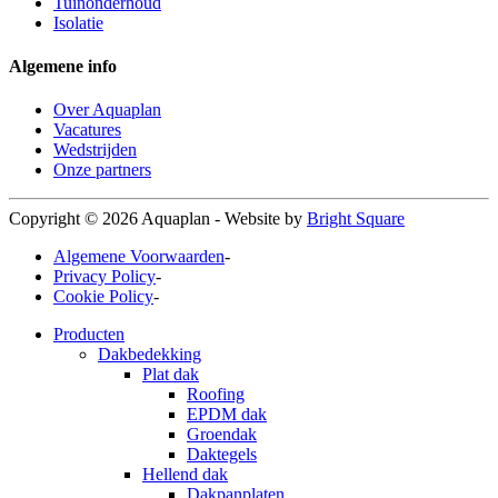
Tuinonderhoud
Isolatie
Algemene info
Over Aquaplan
Vacatures
Wedstrijden
Onze partners
Copyright © 2026 Aquaplan
-
Website by
Bright Square
Algemene Voorwaarden
-
Privacy Policy
-
Cookie Policy
-
Producten
Dakbedekking
Plat dak
Roofing
EPDM dak
Groendak
Daktegels
Hellend dak
Dakpanplaten